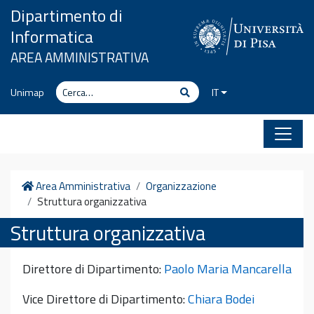
Vai al contenuto
Dipartimento di
Informatica
AREA AMMINISTRATIVA
Cerca
Cerca
Unimap
IT
Home
Area Amministrativa
Organizzazione
Struttura organizzativa
Struttura organizzativa
Direttore di Dipartimento:
Paolo Maria Mancarella
Vice Direttore di Dipartimento:
Chiara Bodei