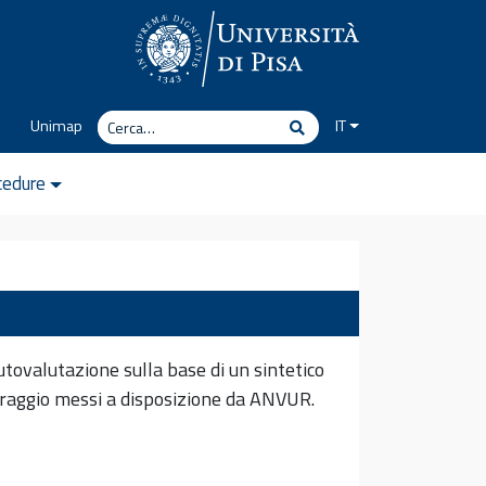
Cerca
Unimap
IT
Cerca
cedure
utovalutazione sulla base di un sintetico
itoraggio messi a disposizione da ANVUR.